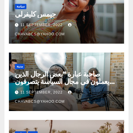
سياسة
جيمس كليفرلي
11 SEPTEMBER, 2022
CHAVABCS@YAHOO.COM
مدينة
صاحبة عبارة “بعض الرجال الذين
يعملون في مجال السياسة يتصرفون
كالحيوانات” التي
11 SEPTEMBER, 2022
CHAVABCS@YAHOO.COM