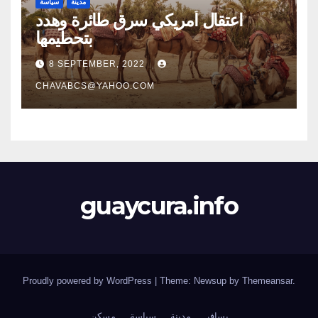
مدينة
سياسة
اعتقال أمريكي سرق طائرة وهدد
بتحطيمها
8 SEPTEMBER, 2022
CHAVABCS@YAHOO.COM
guaycura.info
Proudly powered by WordPress
|
Theme: Newsup by
Themeansar
.
يسافر
مدينة
سياسة
مسكن