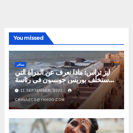
You missed
يسافر
ليز تراس: ماذا نعرف عن المرأة التي
ستخلف بوريس جونسون في رئاسة
وزراء بريطانيا؟
11 SEPTEMBER, 2022
CHAVABCS@YAHOO.COM