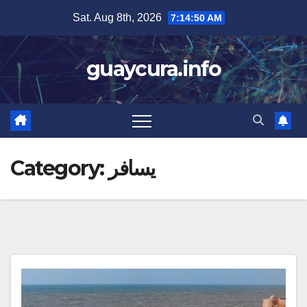
Skip
Sat. Aug 8th, 2026
7:14:51 AM
to
content
guaycura.info
يسافر
Category: